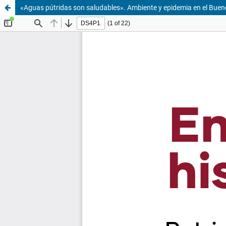
«Aguas pútridas son saludables». Ambiente y epidemia en el Bueno