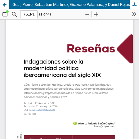
Géal, Pierre, Sebastián Martínez, Graziano Palamara, y Daniel Rojas, eds. Una modernidad política iberoamericana. Siglo XIX: formación, relaciones internacionales y representaciones de la nación. 1st ed. Marcial Pons, ediciones jurídicas y sociales, 2022