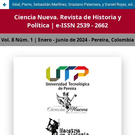
Géal, Pierre, Sebastián Martínez, Graziano Palamara, y Daniel Rojas, eds. Una modernidad política iberoamericana. Siglo XIX: formación, relaciones internacionales y representaciones de la nación. 1st ed. Marcial Pons, ediciones jurídicas y sociales, 2022