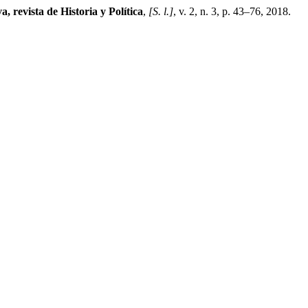
, revista de Historia y Política
,
[S. l.]
, v. 2, n. 3, p. 43–76, 2018.