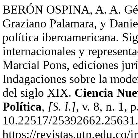
BERÓN OSPINA, A. A. Géal,
Graziano Palamara, y Danie
política iberoamericana. Si
internacionales y representa
Marcial Pons, ediciones jurí
Indagaciones sobre la mode
del siglo XIX.
Ciencia Nuev
Política
,
[S. l.]
, v. 8, n. 1,
10.22517/25392662.25631.
https://revistas.utp.edu.co/