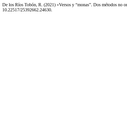
De los Ríos Tobón, R. (2021) «Versos y “monas”. Dos métodos no or
10.22517/25392662.24630.