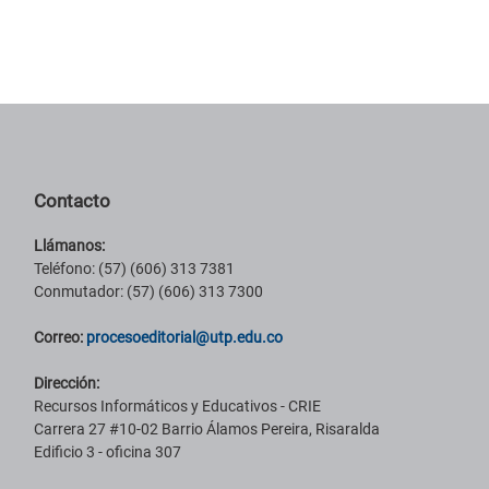
Contacto
Llámanos:
Teléfono: (57) (606) 313 7381
Conmutador: (57) (606) 313 7300
Correo:
procesoeditorial@utp.edu.co
Dirección:
Recursos Informáticos y Educativos - CRIE
Carrera 27 #10-02 Barrio Álamos Pereira, Risaralda
Edificio 3 - oficina 307