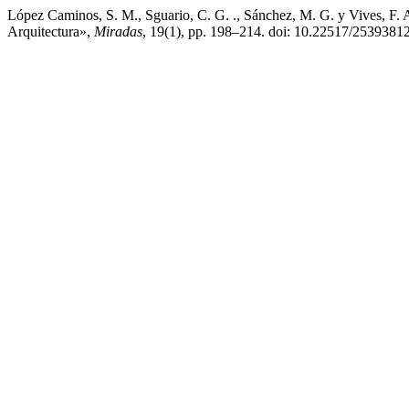
López Caminos, S. M., Sguario, C. G. ., Sánchez, M. G. y Vives, F. A.
Arquitectura»,
Miradas
, 19(1), pp. 198–214. doi: 10.22517/2539381