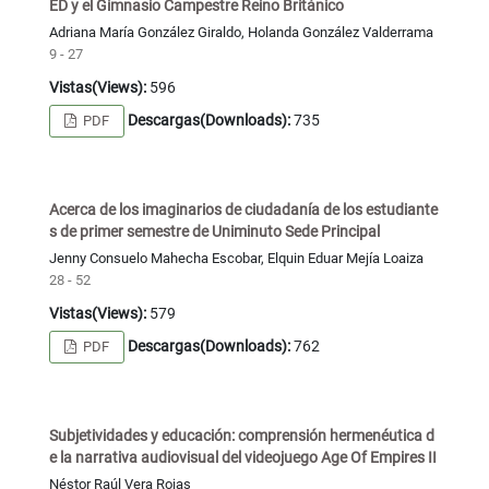
ED y el Gimnasio Campestre Reino Británico
Adriana María González Giraldo, Holanda González Valderrama
9 - 27
Vistas(Views):
596
Descargas(Downloads):
735
PDF
Acerca de los imaginarios de ciudadanía de los estudiante
s de primer semestre de Uniminuto Sede Principal
Jenny Consuelo Mahecha Escobar, Elquin Eduar Mejía Loaiza
28 - 52
Vistas(Views):
579
Descargas(Downloads):
762
PDF
Subjetividades y educación: comprensión hermenéutica d
e la narrativa audiovisual del videojuego Age Of Empires II
Néstor Raúl Vera Rojas