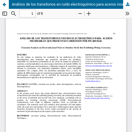
Análisis de los transitorios en ruido electroquímico para aceros inoxidables que presentan corrosión por picaduras.