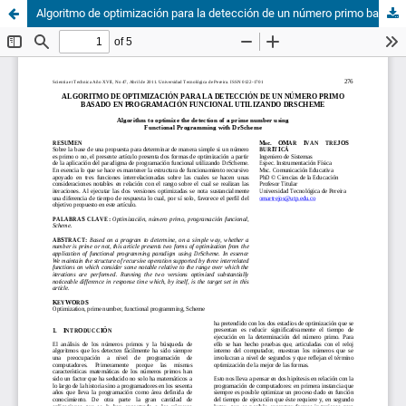
Algoritmo de optimización para la detección de un número primo basado en programación funcional utilizando Drscheme