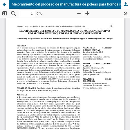
Mejoramiento del proceso de manufactura de poleas para hornos rotatorios: un enfoque desde el diseño experimental