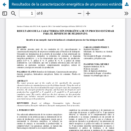
Resultados de la caracterización energética de un proceso estándar para el beneficio de feldespato.