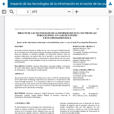
Impacto de las tecnologías de la información en el sector de las publicaciones: un caso de estudio enciclopedia británica