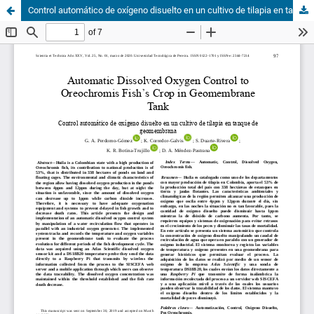
Control automático de oxígeno disuelto en un cultivo de tilapia en tanque de geomembrana