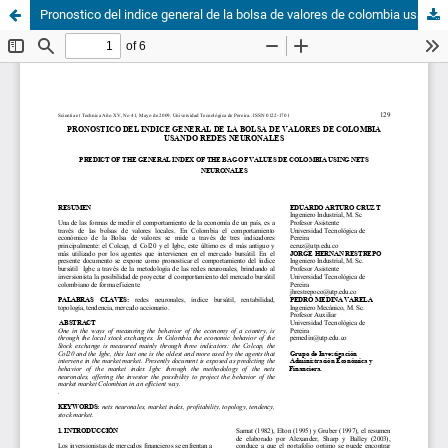
Pronostico del indice general de la bolsa de valores de colombia usando redes neuronales