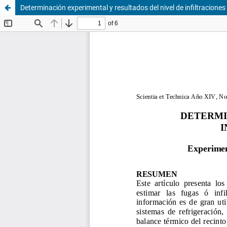
Determinación experimental y resultados del nivel de infiltracione