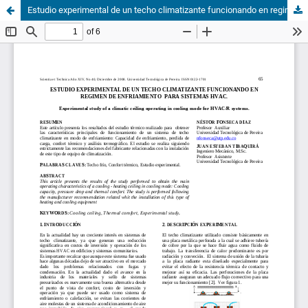
Estudio experimental de un techo climatizante funcionando en regimen de enfriamiento para sistemas hvac