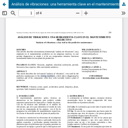
Análisis de vibraciones: una herramienta clave en el mantenimiento predictivo