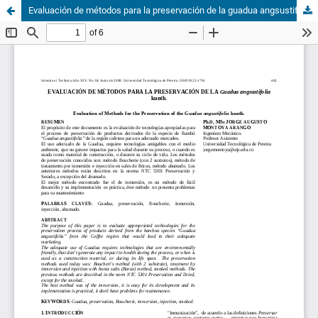
Evaluación de métodos para la preservación de la guadua angsustifolia kunth.