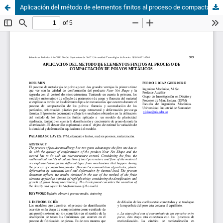
Aplicación del método de elementos finitos al proceso de compactación de polvos metálicos