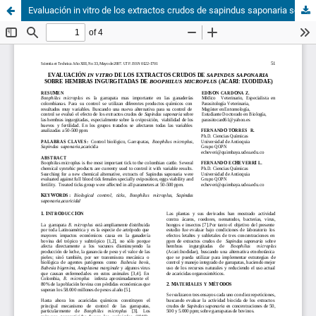
Evaluación in vitro de los extractos crudos de sapindus saponaria sobre hembras ingurgitadas de boophilus microplus (acari: ixodidae)