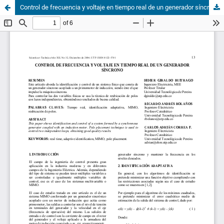
Control de frecuencia y voltaje en tiempo real de un generador síncrono