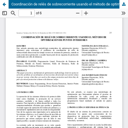
Coordinación de relés de sobrecorriente usando el método de optimización de puntos interiores