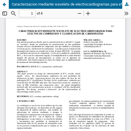
Caracterizacion mediante wavelets de electrocardiogramas para efectos de compresion y clasificacion de cardiopatías