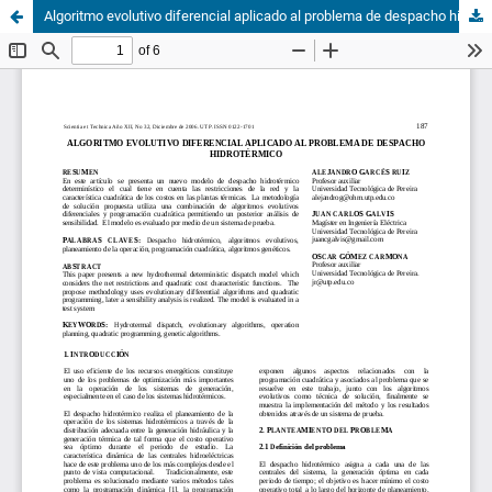
Algoritmo evolutivo diferencial aplicado al problema de despacho hidrotérmico