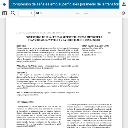
Compresion de señales emg superficiales por medio de la transformada wavelet y la codificación run length