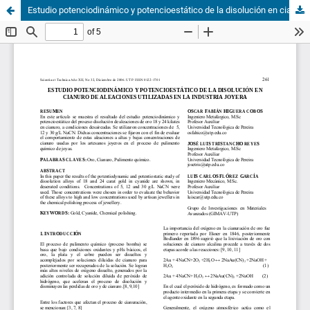
Estudio potenciodinámico y potencioestático de la disolución en cianuro de aleaciones utilizadas en la industria joyera