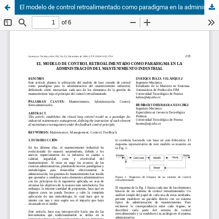
El modelo de control retroalimentado como paradigma en la administración del mantenimiento industrial