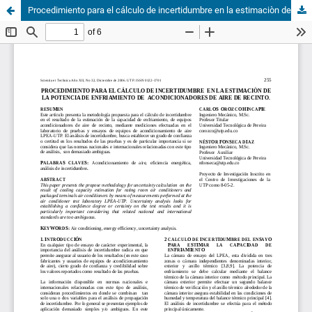
Procedimiento para el cálculo de incertidumbre en la estimaciòn de la potencia de enfriamiento de acondicionadores de aire de recinto