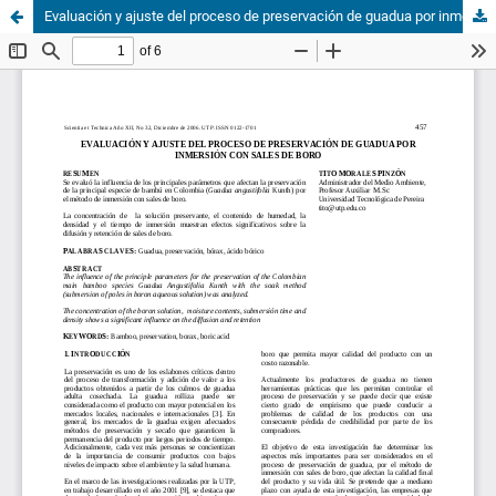
Evaluación y ajuste del proceso de preservación de guadua por inmersión con sales de boro