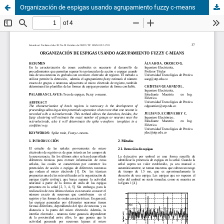
Organización de espigas usando agrupamiento fuzzy c-means