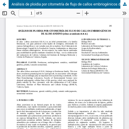
Análisis de ploidia por citometría de flujo de callos embriogénicos de aliso andino (alnus acuminata h.b.k.)