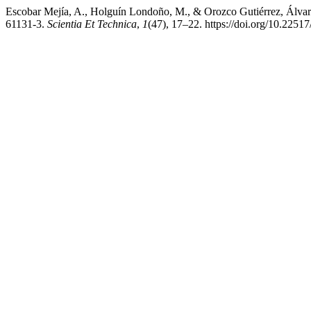
Escobar Mejía, A., Holguín Londoño, M., & Orozco Gutiérrez, Álvar
61131-3.
Scientia Et Technica
,
1
(47), 17–22. https://doi.org/10.225