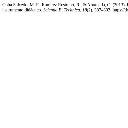
Coba Salcedo, M. F., Ramirez Restrepo, R., & Ahumada, C. (2013). 
instrumento didáctico.
Scientia Et Technica
,
18
(2), 387–393. https:/