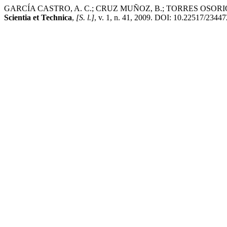
GARCÍA CASTRO, A. C.; CRUZ MUÑOZ, B.; TORRES OSORIO, J.; RIAS
Scientia et Technica
,
[S. l.]
, v. 1, n. 41, 2009. DOI: 10.22517/234472