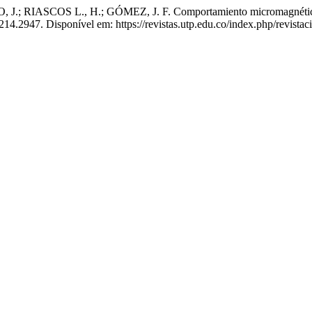
COS L., H.; GÓMEZ, J. F. Comportamiento micromagnético en una 
14.2947. Disponível em: https://revistas.utp.edu.co/index.php/revistac