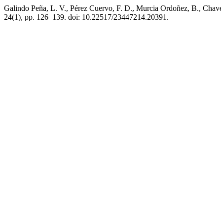
Galindo Peña, L. V., Pérez Cuervo, F. D., Murcia Ordoñez, B., Cha
24(1), pp. 126–139. doi: 10.22517/23447214.20391.