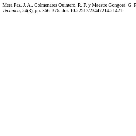
Mera Paz, J. A., Colmenares Quintero, R. F. y Maestre Gongora, G. P
Technica
, 24(3), pp. 366–376. doi: 10.22517/23447214.21421.