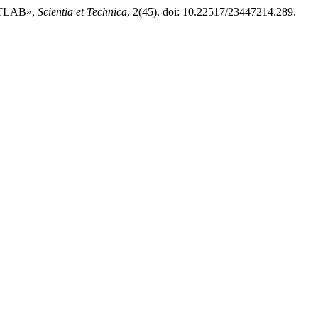
MATLAB»,
Scientia et Technica
, 2(45). doi: 10.22517/23447214.289.