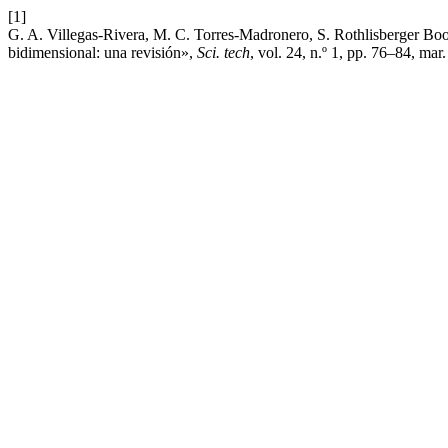
[1]
G. A. Villegas-Rivera, M. C. Torres-Madronero, S. Rothlisberger Boo
bidimensional: una revisión»,
Sci. tech
, vol. 24, n.º 1, pp. 76–84, mar