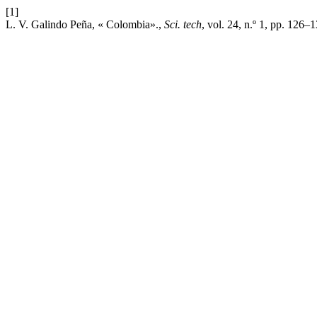
[1]
L. V. Galindo Peña, « Colombia».,
Sci. tech
, vol. 24, n.º 1, pp. 126–