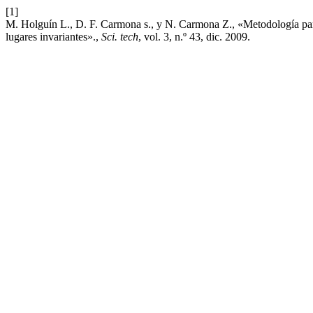
[1]
M. Holguín L., D. F. Carmona s., y N. Carmona Z., «Metodología para
lugares invariantes».,
Sci. tech
, vol. 3, n.º 43, dic. 2009.