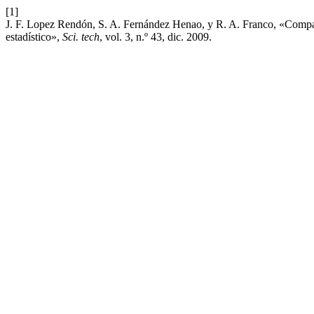
[1]
J. F. Lopez Rendón, S. A. Fernández Henao, y R. A. Franco, «Comparac
estadístico»,
Sci. tech
, vol. 3, n.º 43, dic. 2009.