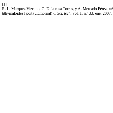
[1]
R. L. Marquez Vizcano, C. D. la rosa Torres, y A. Mercado Pérez, «Acti
tithymaloides l poit (ultimorrial)».,
Sci. tech
, vol. 1, n.º 33, ene. 2007.