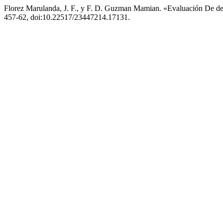
Florez Marulanda, J. F., y F. D. Guzman Mamian. «Evaluación De d
457-62, doi:10.22517/23447214.17131.