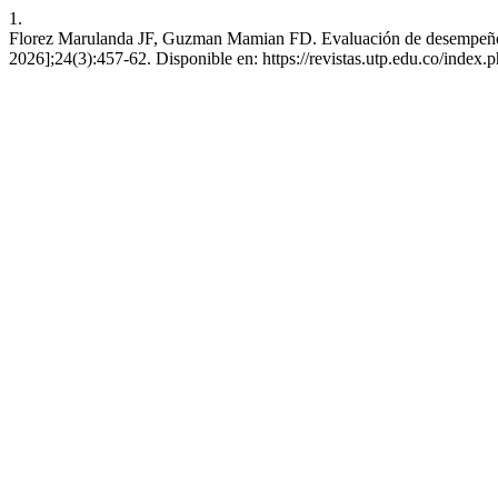
1.
Florez Marulanda JF, Guzman Mamian FD. Evaluación de desempeño térm
2026];24(3):457-62. Disponible en: https://revistas.utp.edu.co/index.p