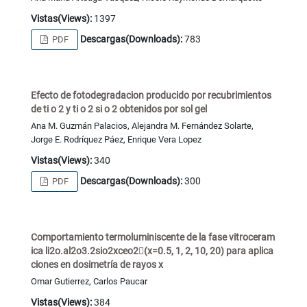
Vistas(Views):
1397
Descargas(Downloads):
783
PDF
Efecto de fotodegradacion producido por recubrimientos
de ti o 2 y ti o 2 si o 2 obtenidos por sol gel
Ana M. Guzmán Palacios, Alejandra M. Fernández Solarte,
Jorge E. Rodríquez Páez, Enrique Vera Lopez
Vistas(Views):
340
Descargas(Downloads):
300
PDF
Comportamiento termoluminiscente de la fase vitroceram
ica li2o.al2o3.2sio2xceo2(x=0.5, 1, 2, 10, 20) para aplica
ciones en dosimetría de rayos x
Omar Gutierrez, Carlos Paucar
Vistas(Views):
384