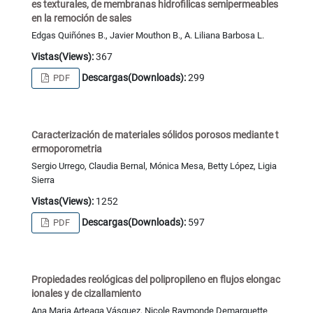
es texturales, de membranas hidrofilicas semipermeables
en la remoción de sales
Edgas Quiñónes B., Javier Mouthon B., A. Liliana Barbosa L.
Vistas(Views):
367
Descargas(Downloads):
299
PDF
Caracterización de materiales sólidos porosos mediante t
ermoporometria
Sergio Urrego, Claudia Bernal, Mónica Mesa, Betty López, Ligia
Sierra
Vistas(Views):
1252
Descargas(Downloads):
597
PDF
Propiedades reológicas del polipropileno en flujos elongac
ionales y de cizallamiento
Ana Maria Arteaga Vásquez, Nicole Raymonde Demarquette