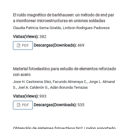
El ruído magnético de barkhausen: un método de end par
a monitorear microestructuras en uniones soldadas
Claudia Patricia Serna Giraldo, Linilson Rodrigues Padovese
Vistas(Views):
382
Descargas(Downloads):
469
PDF
Material fotoelastico para estudio de elementos reforzado
con acero
Jose H. Castorena Glez, Facundo Almeraya C., Jorge L. Almaral
S., Joel A. Calderón G., Adán Borunda Terrazas
Vistas(Views):
993
Descargas(Downloads):
535
PDF
Obtención de sistemas fotoactivos tio2 / nylon soportado