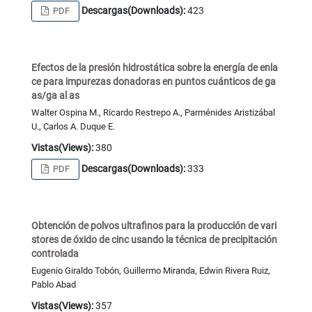
Descargas(Downloads):
423
PDF
Efectos de la presión hidrostática sobre la energía de enla
ce para impurezas donadoras en puntos cuánticos de ga
as/ga al as
Walter Ospina M., Ricardo Restrepo A., Parménides Aristizábal
U., Carlos A. Duque E.
Vistas(Views):
380
Descargas(Downloads):
333
PDF
Obtención de polvos ultrafinos para la producción de vari
stores de óxido de cinc usando la técnica de precipitación
controlada
Eugenio Giraldo Tobón, Guillermo Miranda, Edwin Rivera Ruiz,
Pablo Abad
Vistas(Views):
357