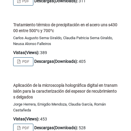
Descargas(Downloads):
311
PDF
Tratamiento térmico de precipitación en el acero uns s430
00 entre 500°c y 700°c
Carlos Augusto Serna Giraldo, Claudia Patricia Serna Giraldo,
Neusa Alonso Falleiros
Vistas(Views):
389
Descargas(Downloads):
405
PDF
Aplicación de la microscopía holográfica digital en transm
isión para la caracterización del espesor de recubrimiento
s delgados
Jorge Herrera, Emigdio Mendoza, Claudia García, Román
Castañeda
Vistas(Views):
453
Descargas(Downloads):
528
PDF