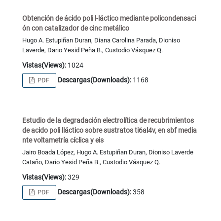
Obtención de ácido poli l-láctico mediante policondensaci
ón con catalizador de cinc metálico
Hugo A. Estupiñan Duran, Diana Carolina Parada, Dioniso
Laverde, Dario Yesid Peña B., Custodio Vásquez Q.
Vistas(Views):
1024
Descargas(Downloads):
1168
PDF
Estudio de la degradación electrolítica de recubrimientos
de acido poli lláctico sobre sustratos ti6al4v, en sbf media
nte voltametría cíclica y eis
Jairo Boada López, Hugo A. Estupiñan Duran, Dioniso Laverde
Cataño, Dario Yesid Peña B., Custodio Vásquez Q.
Vistas(Views):
329
Descargas(Downloads):
358
PDF