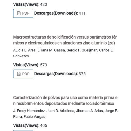
Vistas(Views):
420
Descargas(Downloads):
411
PDF
Macroestructuras de solidificación versus parámetros tér
micos y electroquímicos en aleaciones zinc-aluminio (za)
ALicia E. Ares, Liliana M. Gassa, Sergio F. Gueijman, Carlos E.
Schvezov
Vistas(Views):
573
Descargas(Downloads):
375
PDF
Caracterización de polvos para uso como materia prima e
n recubrimientos depositados mediante rociado térmico
J. Fredy Hernández, Juan D. Arboleda, Jhoman A. Arias, Jorge E.
Parra, Fabio Vargas
Vistas(Views):
405