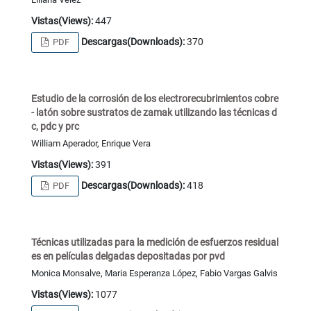
Vistas(Views):
447
Descargas(Downloads):
370
PDF
Estudio de la corrosión de los electrorecubrimientos cobre
- latón sobre sustratos de zamak utilizando las técnicas d
c, pdc y prc
William Aperador, Enrique Vera
Vistas(Views):
391
Descargas(Downloads):
418
PDF
Técnicas utilizadas para la medición de esfuerzos residual
es en películas delgadas depositadas por pvd
Monica Monsalve, Maria Esperanza López, Fabio Vargas Galvis
Vistas(Views):
1077