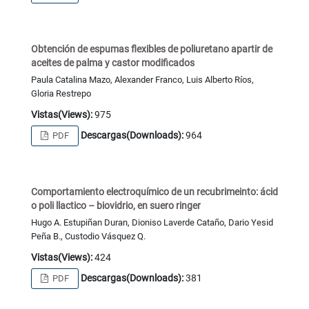
Obtención de espumas flexibles de poliuretano apartir de
aceites de palma y castor modificados
Paula Catalina Mazo, Alexander Franco, Luis Alberto Ríos,
Gloria Restrepo
Vistas(Views):
975
Descargas(Downloads):
964
PDF
Comportamiento electroquímico de un recubrimeinto: ácid
o poli llactico – biovidrio, en suero ringer
Hugo A. Estupiñan Duran, Dioniso Laverde Cataño, Dario Yesid
Peña B., Custodio Vásquez Q.
Vistas(Views):
424
Descargas(Downloads):
381
PDF