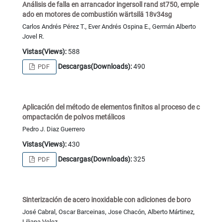
Análisis de falla en arrancador ingersoll rand st750, emple
ado en motores de combustión wärtsilä 18v34sg
Carlos Andrés Pérez T., Ever Andrés Ospina E., Germán Alberto
Jovel R.
Vistas(Views):
588
Descargas(Downloads):
490
PDF
Aplicación del método de elementos finitos al proceso de c
ompactación de polvos metálicos
Pedro J. Diaz Guerrero
Vistas(Views):
430
Descargas(Downloads):
325
PDF
Sinterización de acero inoxidable con adiciones de boro
José Cabral, Oscar Barceinas, Jose Chacón, Alberto Mártinez,
Liliana Velez