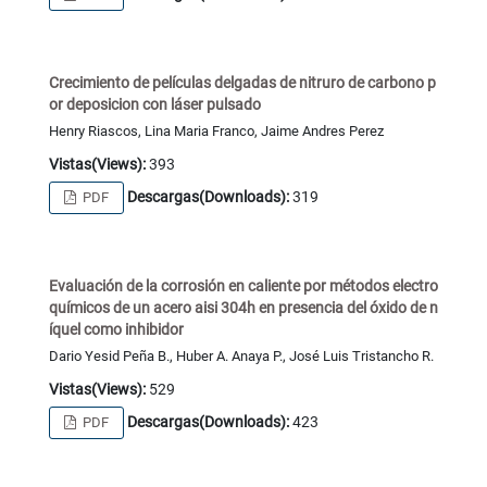
Crecimiento de películas delgadas de nitruro de carbono p
or deposicion con láser pulsado
Henry Riascos, Lina Maria Franco, Jaime Andres Perez
Vistas(Views):
393
Descargas(Downloads):
319
PDF
Evaluación de la corrosión en caliente por métodos electro
químicos de un acero aisi 304h en presencia del óxido de n
íquel como inhibidor
Dario Yesid Peña B., Huber A. Anaya P., José Luis Tristancho R.
Vistas(Views):
529
Descargas(Downloads):
423
PDF