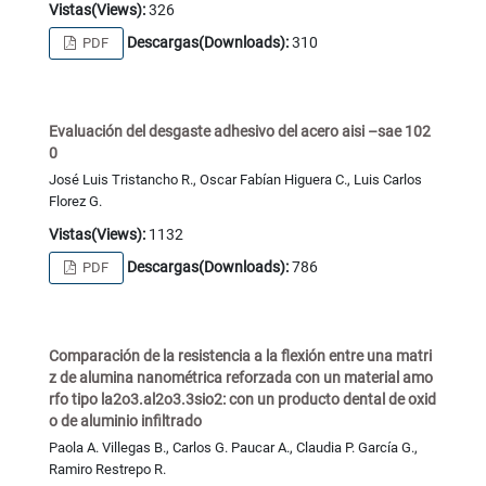
Vistas(Views):
326
Descargas(Downloads):
310
PDF
Evaluación del desgaste adhesivo del acero aisi –sae 102
0
José Luis Tristancho R., Oscar Fabían Higuera C., Luis Carlos
Florez G.
Vistas(Views):
1132
Descargas(Downloads):
786
PDF
Comparación de la resistencia a la flexión entre una matri
z de alumina nanométrica reforzada con un material amo
rfo tipo la2o3.al2o3.3sio2: con un producto dental de oxid
o de aluminio infiltrado
Paola A. Villegas B., Carlos G. Paucar A., Claudia P. García G.,
Ramiro Restrepo R.