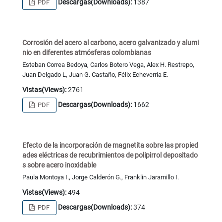
Descargas(Downloads):
1387
PDF
Corrosión del acero al carbono, acero galvanizado y alumi
nio en diferentes atmósferas colombianas
Esteban Correa Bedoya, Carlos Botero Vega, Alex H. Restrepo,
Juan Delgado L, Juan G. Castaño, Félix Echeverría E.
Vistas(Views):
2761
Descargas(Downloads):
1662
PDF
Efecto de la incorporación de magnetita sobre las propied
ades eléctricas de recubrimientos de polipirrol depositado
s sobre acero inoxidable
Paula Montoya I., Jorge Calderón G., Franklin Jaramillo I.
Vistas(Views):
494
Descargas(Downloads):
374
PDF