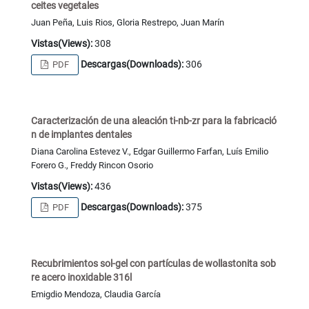
ceites vegetales
Juan Peña, Luis Rios, Gloria Restrepo, Juan Marín
Vistas(Views):
308
Descargas(Downloads):
306
PDF
Caracterización de una aleación ti-nb-zr para la fabricació
n de implantes dentales
Diana Carolina Estevez V., Edgar Guillermo Farfan, Luís Emilio
Forero G., Freddy Rincon Osorio
Vistas(Views):
436
Descargas(Downloads):
375
PDF
Recubrimientos sol-gel con partículas de wollastonita sob
re acero inoxidable 316l
Emigdio Mendoza, Claudia García