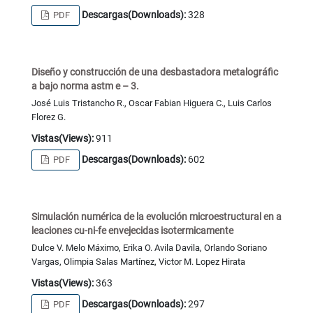
Descargas(Downloads):
328
PDF
Diseño y construcción de una desbastadora metalográfic
a bajo norma astm e – 3.
José Luis Tristancho R., Oscar Fabian Higuera C., Luis Carlos
Florez G.
Vistas(Views):
911
Descargas(Downloads):
602
PDF
Simulación numérica de la evolución microestructural en a
leaciones cu-ni-fe envejecidas isotermicamente
Dulce V. Melo Máximo, Erika O. Avila Davila, Orlando Soriano
Vargas, Olimpia Salas Martínez, Victor M. Lopez Hirata
Vistas(Views):
363
Descargas(Downloads):
297
PDF