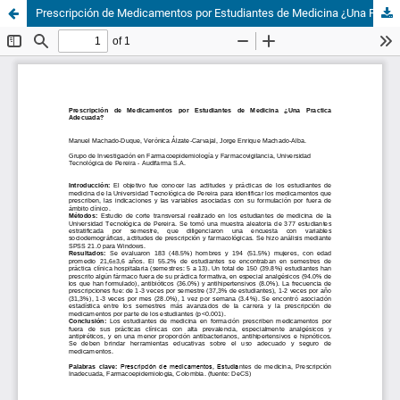
Prescripción de Medicamentos por Estudiantes de Medicina ¿Una Practica Adecuada?