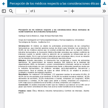
Percepción de los médicos respecto a las consideraciones éticas derivadas de recibir beneficios de la industria farmacéutica