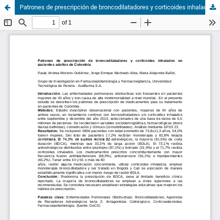
Patrones de prescripción de broncodilatadores y corticoides inhalados en pacientes adultos de Colombia